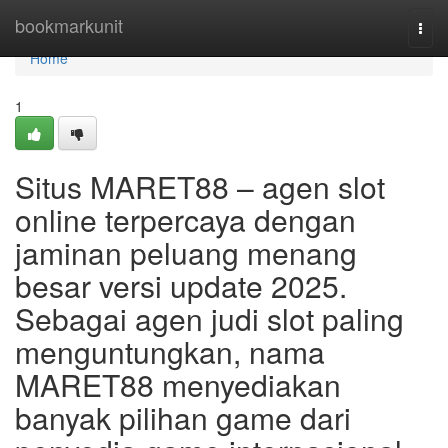
Home
bookmarkunit
Togg
navi
Home
1
Situs MARET88 – agen slot
online terpercaya dengan
jaminan peluang menang
besar versi update 2025.
Sebagai agen judi slot paling
menguntungkan, nama
MARET88 menyediakan
banyak pilihan game dari