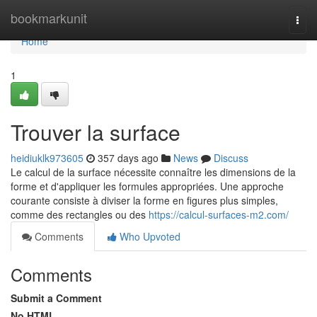
Home
bookmarkunit
Togg
navi
Home
1
Trouver la surface
heidiuklk973605
357 days ago
News
Discuss
Le calcul de la surface nécessite connaître les dimensions de la
forme et d'appliquer les formules appropriées. Une approche
courante consiste à diviser la forme en figures plus simples,
comme des rectangles ou des
https://calcul-surfaces-m2.com/
Comments
Who Upvoted
Comments
Submit a Comment
No HTML