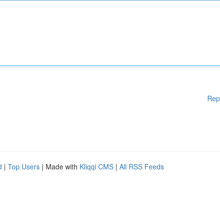
Rep
d
|
Top Users
| Made with
Kliqqi CMS
|
All RSS Feeds