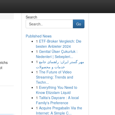
Search
Go
Published News
1
ETF-Broker Vergleich: Die
besten Anbieter 2024
1
Genital Ülser Çukurluk :
Nedenleri | Sebepleri...
1
مهر گستر ایران: راهنمای جامع
eichs
خدمات و محصولات
pt
1
The Future of Video
Streaming: Trends and
Techn...
1
Everything You Need to
Know Etizolam Liquid
1
Talita's Daycare : A local
Family's Preference
1
Acquire Pregabalin Via the
Internet: A Simple C...