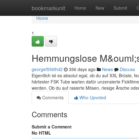
Home
bookmarkunit
Home
New
Submit
G
Home
1
Hemmungslose M&ouml;se
georgef556lhd2
356 days ago
News
Discuss
Eigentlich ist es absolut egal, ob du auf XXL Brüste, 
härtester FSK Tube warten dafür unzensierte Fickfilm
werden. Ob du auf rasierte Mösen, riesige Ärsche od
Comments
Who Upvoted
Comments
Submit a Comment
No HTML