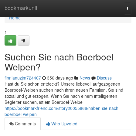
Home
bookmarkunit
Togg
navi
Home
1
Suchen Sie nach Boerboel
Welpen?
finnianuzjm724467
356 days ago
News
Discuss
Hast du Sie schon entdeckt? Unsere liebevoll aufgezogenen
Boerboel-Welpen suchen nach ihren neuen Familien. Sie sind
sozial und gut erzogen. Wenn Sie nach einem intelligenten
Begleiter suchen, ist ein Boerboel-Welpe
https://bookmarkfriend.com/story20055866/haben-sie-nach-
boerboel-welpen
Comments
Who Upvoted