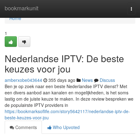
Home
bookmarkunit
Togg
navi
Home
1
Nederlandse IPTV: De beste
keuzes voor jou
amberxobe043644
355 days ago
News
Discuss
Ben je op zoek naar een beste Nederlandse IPTV dienst? Met
een divers aanbod aan kanalen en mogelijkheden, is het soms
lastig om de juiste keuze te maken. In deze review bespreken we
de populairste IPTV providers in
https://bookmarksoflife.com/story5642117/nederlandse-iptv-de-
beste-keuzes-voor-jou
Comments
Who Upvoted