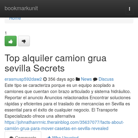
Home
bookmarkunit
Togg
navi
Home
1
Top alquiler camion grua
sevilla Secrets
erasmusp592daw2
356 days ago
News
Discuss
Este tipo se caracteriza porque es un equipo acoplado a
camiones que cuentan con brazo articulado y sistema hidráulico.
Reportar el anuncio Anuncios relacionados Encontrar soluciones
rápidas y eficientes para el traslado de mercancías en Sevilla es
essential para el éxito de cualquier negocio. El Transporte
Especializado ofrece una alternativa
https://johnathanrrnic.therainblog.com/35637077/facts-about-
camión-grua-para-mover-casetas-en-sevilla-revealed
Comments
Who Upvoted