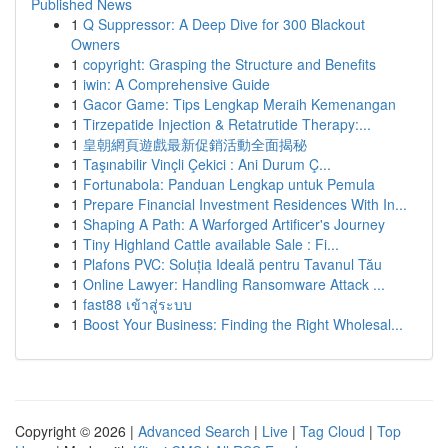
Published News
1
Q Suppressor: A Deep Dive for 300 Blackout
Owners
1
copyright: Grasping the Structure and Benefits
1
iwin: A Comprehensive Guide
1
Gacor Game: Tips Lengkap Meraih Kemenangan
1
Tirzepatide Injection & Retatrutide Therapy:...
1
皇朝網頁遊戲最新促銷活動全面揭秘
1
Taşınabilir Vinçli Çekici : Ani Durum Ç...
1
Fortunabola: Panduan Lengkap untuk Pemula
1
Prepare Financial Investment Residences With In...
1
Shaping A Path: A Warforged Artificer's Journey
1
Tiny Highland Cattle available Sale : Fi...
1
Plafons PVC: Soluția Ideală pentru Tavanul Tău
1
Online Lawyer: Handling Ransomware Attack ...
1
fast88 เข้าสู่ระบบ
1
Boost Your Business: Finding the Right Wholesal...
Copyright © 2026 |
Advanced Search
|
Live
|
Tag Cloud
|
Top