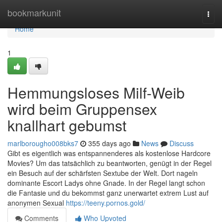
Home
bookmarkunit
Togg
navi
Home
1
Hemmungsloses Milf-Weib
wird beim Gruppensex
knallhart gebumst
marlborougho008bks7
355 days ago
News
Discuss
Gibt es eigentlich was entspannenderes als kostenlose Hardcore
Movies? Um das tatsächlich zu beantworten, genügt in der Regel
ein Besuch auf der schärfsten Sextube der Welt. Dort nageln
dominante Escort Ladys ohne Gnade. In der Regel langt schon
die Fantasie und du bekommst ganz unerwartet extrem Lust auf
anonymen Sexual
https://teeny.pornos.gold/
Comments
Who Upvoted