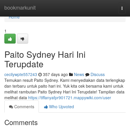
Home
bookmarkunit
Togg
navi
Home
1
Paito Sydney Hari Ini
Terupdate
cecilywpte557243
357 days ago
News
Discuss
Temukan result Paito Sydney. Kami menyediakan data terlengkap
dan terbaru untuk paito hari ini. Yuk kita cek bersama kami untuk
melihat rambutan Paito Sydney Hari Ini Terupdate! Tampilan data
melihat data
https://tiffanyafpr901721.mappywiki.com/user
Comments
Who Upvoted
Comments