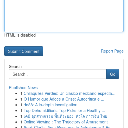
HTML is disabled
Report Page
Search
Go
Published News
1
Chilaquiles Verdes: Un clásico mexicano especta...
1
O Humor que Adoce a Crise: Autocrítica e ...
1
de88: A in-depth investigation
1
Top Dehumidifiers: Top Picks for a Healthy ...
1
เคมี อุตสาหกรรม พื้นที่ระยอง: หัวใจ การเงิน ไทย
1
Online Viewing : The Trajectory of Amusement
1
Seek Clarity: Your Resource to Astrologers & Ps...