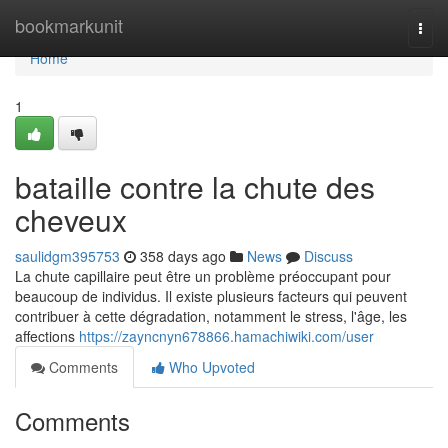
Home
bookmarkunit
Togg
navi
Home
1
bataille contre la chute des
cheveux
saulidgm395753
358 days ago
News
Discuss
La chute capillaire peut être un problème préoccupant pour
beaucoup de individus. Il existe plusieurs facteurs qui peuvent
contribuer à cette dégradation, notamment le stress, l'âge, les
affections
https://zayncnyn678866.hamachiwiki.com/user
Comments
Who Upvoted
Comments