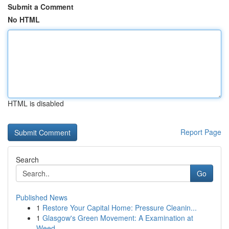
Submit a Comment
No HTML
HTML is disabled
Report Page
Search
Go
Published News
1
Restore Your Capital Home: Pressure Cleanin...
1
Glasgow's Green Movement: A Examination at
Weed...