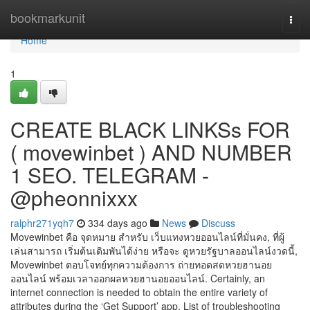
Home
bookmarkunit
Togg
navi
Home
1
CREATE BLACK LINKSs FOR
( movewinbet ) AND NUMBER
1 SEO. TELEGRAM -
@pheonnixxx
ralphr271yqh7
334 days ago
News
Discuss
Movewinbet คือ จุดหมาย สำหรับ เว็บแทงหวยออนไลน์ที่มั่นคง, ที่ผู้
เล่นสามารถ เริ่มต้นเดิมพันได้ง่าย หรือจะ ดูหวยรัฐบาลออนไลน์งวดนี้,
Movewinbet ตอบโจทย์ทุกความต้องการ ถ่ายทอดสดหวยฮานอย
ออนไลน์ พร้อมเวลาออกผลหวยฮานอยออนไลน์. Certainly, an
internet connection is needed to obtain the entire variety of
attributes during the ‘Get Support’ app. List of troubleshooting