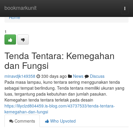
Home
bookmarkunit
Togg
navi
Home
1
Tenda Tentara: Kemegahan
dan Fungsi
minavdjk149358
330 days ago
News
Discuss
Pada masa lampau, kuno tentara sering menggunakan tenda
sebagai tempat berlindung. Tenda tentara memiliki ukuran yang
luas, tergantung pada kebutuhan dan jumlah pasukan.
Kemegahan tenda tentara terletak pada desain
https://lilyclzd804459.is-blog.com/43737533/tenda-tentara-
kemegahan-dan-fungsi
Comments
Who Upvoted