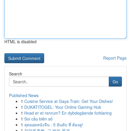
HTML is disabled
Report Page
Search
Go
Published News
1
Cuisine Service at Gaya Train: Get Your Dishes!
1
DUKATITOGEL: Your Online Gaming Hub
1
Hvad er et renrum? En dybdegående forklaring
1
Soi cầu biên số
1
สุดยอดหนังจีน : 5 อันดับ ที่ ต้องดู!
1
장안동호빠, 그 밤의 풍경