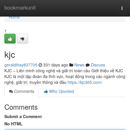
Home
bookmarkunit
Togg
navi
Home
1
kjc
geraldihay837705
331 days ago
News
Discuss
KJC – Liên minh công nghệ và giải trí toàn cầu Giới thiệu về KJC
KJC là một tập đoàn đa lĩnh vực, hoạt động trong các ngành công
nghệ, giải trí, truyền thông và đầu
https://kjc365.com/
Comments
Who Upvoted
Comments
Submit a Comment
No HTML