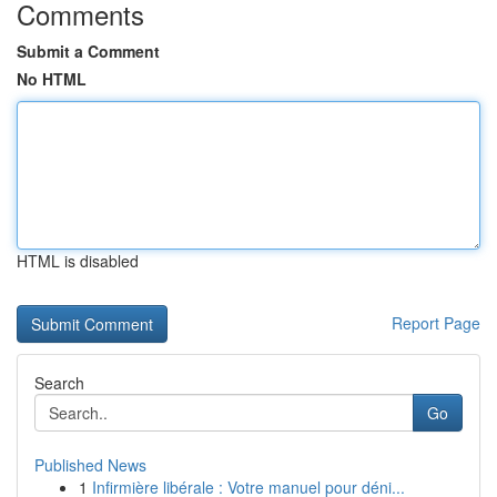
Comments
Submit a Comment
No HTML
HTML is disabled
Report Page
Search
Go
Published News
1
Infirmière libérale : Votre manuel pour déni...