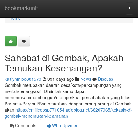
Home
bookmarkunit
Togg
navi
Home
1
Sahabat di Gombak, Apakah
Temukan Kesenangan?
kaitlynmibd681570
331 days ago
News
Discuss
Gombak merupakan daerah desa/kota/perkampungan yang
meriah/tenang/asri. Di sinilah kamu dapat
menemukan/membangun/memperkuat persahabatan yang tulus.
Bertemu/Bergaul/Berkomunikasi dengan orang-orang di Gombak
akan
https://emilieqosp771054.acidblog.net/68207965/kekasih-di-
gombak-menemukan-keamanan
Comments
Who Upvoted