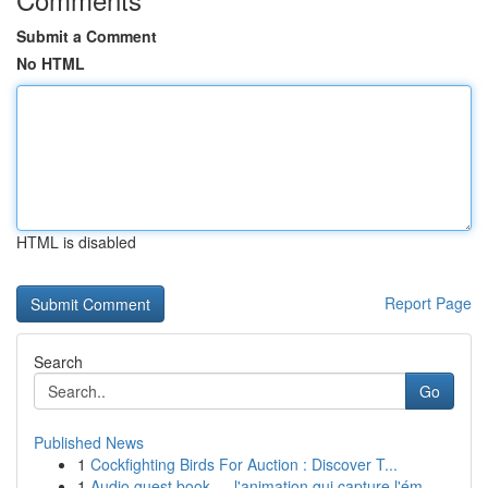
Submit a Comment
No HTML
HTML is disabled
Report Page
Search
Go
Published News
1
Cockfighting Birds For Auction : Discover T...
1
Audio guest book — l'animation qui capture l'ém...