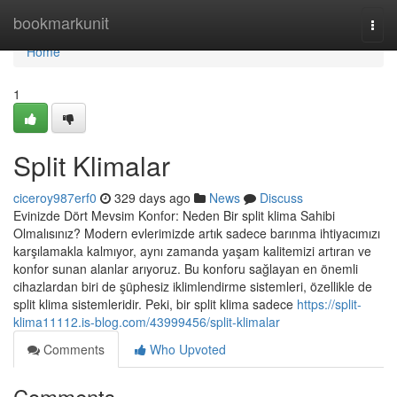
Home
bookmarkunit
Togg
navi
Home
1
Split Klimalar
ciceroy987erf0
329 days ago
News
Discuss
Evinizde Dört Mevsim Konfor: Neden Bir split klima Sahibi
Olmalısınız? Modern evlerimizde artık sadece barınma ihtiyacımızı
karşılamakla kalmıyor, aynı zamanda yaşam kalitemizi artıran ve
konfor sunan alanlar arıyoruz. Bu konforu sağlayan en önemli
cihazlardan biri de şüphesiz iklimlendirme sistemleri, özellikle de
split klima sistemleridir. Peki, bir split klima sadece
https://split-
klima11112.is-blog.com/43999456/split-klimalar
Comments
Who Upvoted
Comments