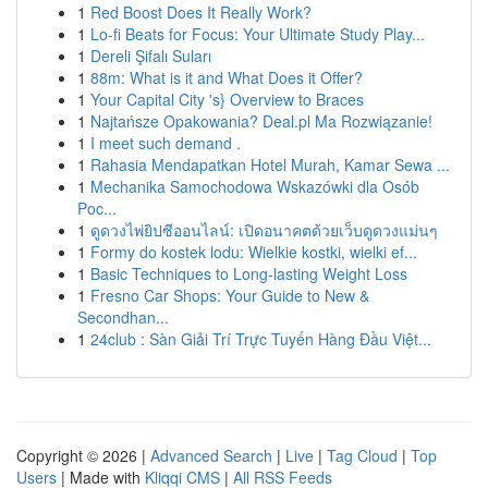
1
Red Boost Does It Really Work?
1
Lo-fi Beats for Focus: Your Ultimate Study Play...
1
Dereli Şifalı Suları
1
88m: What is it and What Does it Offer?
1
Your Capital City 's} Overview to Braces
1
Najtańsze Opakowania? Deal.pl Ma Rozwiązanie!
1
I meet such demand .
1
Rahasia Mendapatkan Hotel Murah, Kamar Sewa ...
1
Mechanika Samochodowa Wskazówki dla Osób
Poc...
1
ดูดวงไพ่ยิปซีออนไลน์: เปิดอนาคตด้วยเว็บดูดวงแม่นๆ
1
Formy do kostek lodu: Wielkie kostki, wielki ef...
1
Basic Techniques to Long-lasting Weight Loss
1
Fresno Car Shops: Your Guide to New &
Secondhan...
1
24club : Sàn Giải Trí Trực Tuyến Hàng Đầu Việt...
Copyright © 2026 |
Advanced Search
|
Live
|
Tag Cloud
|
Top
Users
| Made with
Kliqqi CMS
|
All RSS Feeds