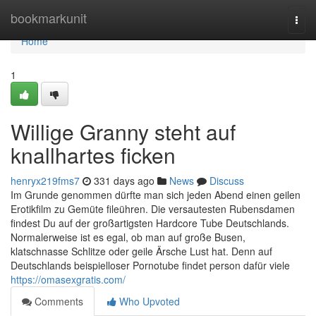
Home
bookmarkunit
Togg
navi
Home
1
Willige Granny steht auf
knallhartes ficken
henryx219fms7
331 days ago
News
Discuss
Im Grunde genommen dürfte man sich jeden Abend einen geilen
Erotikfilm zu Gemüte fileühren. Die versautesten Rubensdamen
findest Du auf der großartigsten Hardcore Tube Deutschlands.
Normalerweise ist es egal, ob man auf große Busen,
klatschnasse Schlitze oder geile Ärsche Lust hat. Denn auf
Deutschlands beispielloser Pornotube findet person dafür viele
https://omasexgratis.com/
Comments
Who Upvoted