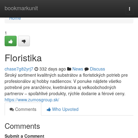
Home
bookmarkunit
Togg
navi
Home
1
Floristika
chase7g82yrj7
332 days ago
News
Discuss
Široký sortiment kvalitných substrátov a floristických potrieb pre
profesionálov aj hobby nadšencov. V ponuke nájdete všetko
potrebné pre aranžérov, kvetinárstva aj veľkoobchodných
partnerov – spoľahlivé produkty, rýchle dodanie a férové ceny.
https://www.zumosgroup.sk/
Comments
Who Upvoted
Comments
Submit a Comment