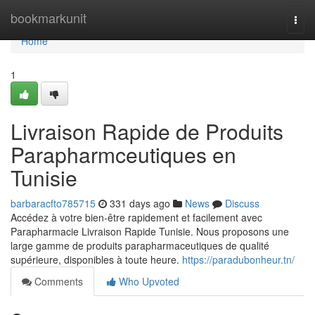
Home
bookmarkunit
Togg
navi
Home
1
Livraison Rapide de Produits
Parapharmceutiques en
Tunisie
barbaracfto785715
331 days ago
News
Discuss
Accédez à votre bien-être rapidement et facilement avec
Parapharmacie Livraison Rapide Tunisie. Nous proposons une
large gamme de produits parapharmaceutiques de qualité
supérieure, disponibles à toute heure.
https://paradubonheur.tn/
Comments
Who Upvoted