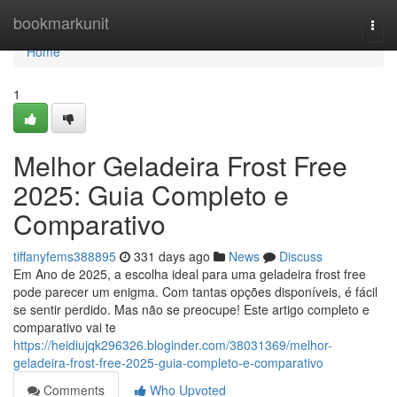
Home
bookmarkunit
Togg
navi
Home
1
Melhor Geladeira Frost Free
2025: Guia Completo e
Comparativo
tiffanyfems388895
331 days ago
News
Discuss
Em Ano de 2025, a escolha ideal para uma geladeira frost free
pode parecer um enigma. Com tantas opções disponíveis, é fácil
se sentir perdido. Mas não se preocupe! Este artigo completo e
comparativo vai te
https://heidiujqk296326.bloginder.com/38031369/melhor-
geladeira-frost-free-2025-guia-completo-e-comparativo
Comments
Who Upvoted