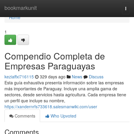
Home
bookmarkunit
Togg
navi
Home
1
Compendio Completa de
Empresas Paraguayas
keziaffxi716115
329 days ago
News
Discuss
Esta guía exhaustiva presenta información sobre las empresas
más importantes de Paraguay. Incluye una amplia gama de
sectores, desde servicios hasta agricultura. Cada empresa tiene
un perfil que incluye su nombre,
https://xandernrfs733618.salesmanwiki.com/user
Comments
Who Upvoted
Comments