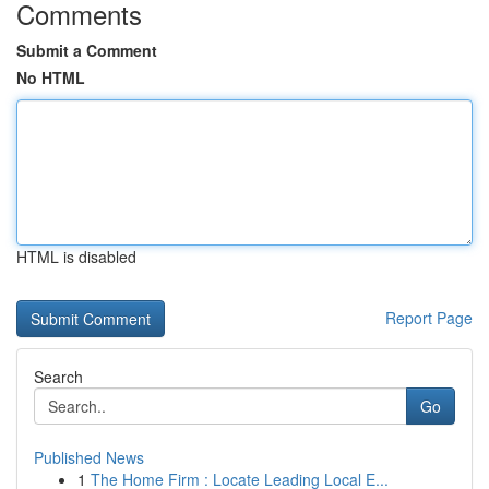
Comments
Submit a Comment
No HTML
HTML is disabled
Report Page
Search
Go
Published News
1
The Home Firm : Locate Leading Local E...