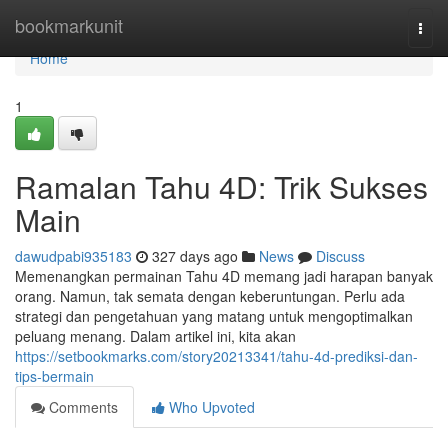
Home
bookmarkunit
Togg
navi
Home
1
Ramalan Tahu 4D: Trik Sukses
Main
dawudpabi935183
327 days ago
News
Discuss
Memenangkan permainan Tahu 4D memang jadi harapan banyak
orang. Namun, tak semata dengan keberuntungan. Perlu ada
strategi dan pengetahuan yang matang untuk mengoptimalkan
peluang menang. Dalam artikel ini, kita akan
https://setbookmarks.com/story20213341/tahu-4d-prediksi-dan-
tips-bermain
Comments
Who Upvoted