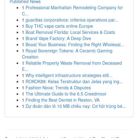
Published News
1
Professional Manhattan Remodeling Company for
C...
1
guardias corporativos: criterios operativos par...
1
Buy THC vape carts online Europe
1
Boat Removal Florida: Local Services & Costs
1
Brand Vape Factory: A Deep Dive
1
Boost Your Business: Finding the Right Wholesal...
1
Royal Sovereign Tokens: A Ceramic Gaming
Creation
1
Reliable Property Waste Removal from Deceased
E...
1
Why intelligent infrastructure strategies still...
1
ROKOK88: Kelas Terstruktur dan Jelas yang ing...
1
Fashion Nova: Trends & Disputes
1
The Ultimate Guide to the 6.5 Creedmoor
1
Finding the Best Dentist in Reston, VA
1
Dự đoán dàn lô 10 MB chiều nay: Cơ hội trúng bé...