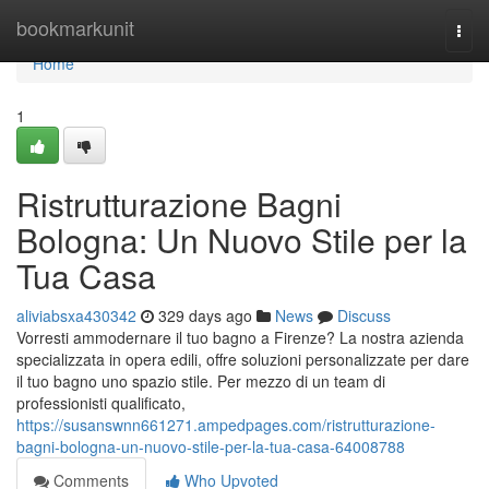
Home
bookmarkunit
Togg
navi
Home
1
Ristrutturazione Bagni
Bologna: Un Nuovo Stile per la
Tua Casa
aliviabsxa430342
329 days ago
News
Discuss
Vorresti ammodernare il tuo bagno a Firenze? La nostra azienda
specializzata in opera edili, offre soluzioni personalizzate per dare
il tuo bagno uno spazio stile. Per mezzo di un team di
professionisti qualificato,
https://susanswnn661271.ampedpages.com/ristrutturazione-
bagni-bologna-un-nuovo-stile-per-la-tua-casa-64008788
Comments
Who Upvoted