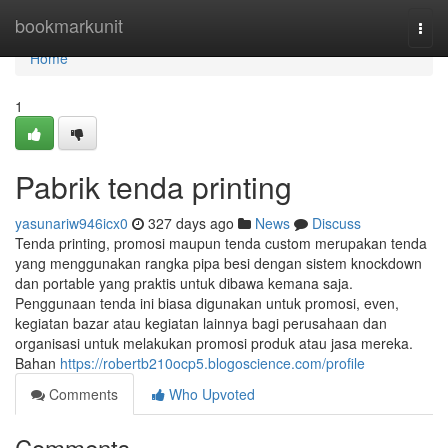
Home
bookmarkunit
Togg
navi
Home
1
Pabrik tenda printing
yasunariw946icx0
327 days ago
News
Discuss
Tenda printing, promosi maupun tenda custom merupakan tenda
yang menggunakan rangka pipa besi dengan sistem knockdown
dan portable yang praktis untuk dibawa kemana saja.
Penggunaan tenda ini biasa digunakan untuk promosi, even,
kegiatan bazar atau kegiatan lainnya bagi perusahaan dan
organisasi untuk melakukan promosi produk atau jasa mereka.
Bahan
https://robertb210ocp5.blogoscience.com/profile
Comments
Who Upvoted
Comments