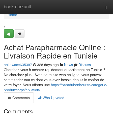
Home
bookmarkunit
Togg
navi
Home
1
Achat Parapharmacie Online :
Livraison Rapide en Tunisie
anitawaox635397
328 days ago
News
Discuss
Cherchez-vous à acheter rapidement et facilement en Tunisie ?
Ne cherchez plus ! Avec notre site web en ligne, vous pouvez
commander tout ce dont vous avez besoin depuis le confort de
votre foyer. Nous offrons une
https://paradubonheur.tn/categorie-
produit/corps/epilation/
Comments
Who Upvoted
Comments