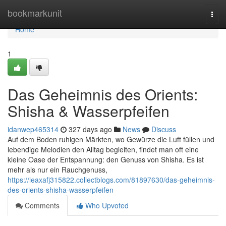
Home
bookmarkunit
Togg
navi
Home
1
Das Geheimnis des Orients:
Shisha & Wasserpfeifen
idanwep465314
327 days ago
News
Discuss
Auf dem Boden ruhigen Märkten, wo Gewürze die Luft füllen und
lebendige Melodien den Alltag begleiten, findet man oft eine
kleine Oase der Entspannung: den Genuss von Shisha. Es ist
mehr als nur ein Rauchgenuss,
https://leaxafj315822.collectblogs.com/81897630/das-geheimnis-
des-orients-shisha-wasserpfeifen
Comments
Who Upvoted