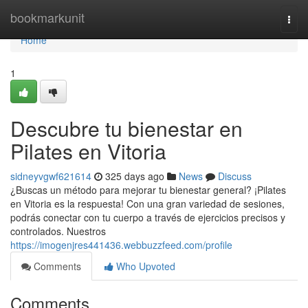
Home
bookmarkunit
Togg
navi
Home
1
Descubre tu bienestar en
Pilates en Vitoria
sidneyvgwf621614
325 days ago
News
Discuss
¿Buscas un método para mejorar tu bienestar general? ¡Pilates
en Vitoria es la respuesta! Con una gran variedad de sesiones,
podrás conectar con tu cuerpo a través de ejercicios precisos y
controlados. Nuestros
https://imogenjres441436.webbuzzfeed.com/profile
Comments
Who Upvoted
Comments