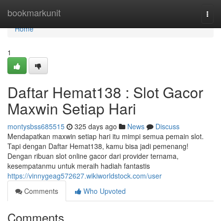
Home
bookmarkunit
Togg
navi
Home
1
Daftar Hemat138 : Slot Gacor
Maxwin Setiap Hari
montysbss685515
325 days ago
News
Discuss
Mendapatkan maxwin setiap hari itu mimpi semua pemain slot.
Tapi dengan Daftar Hemat138, kamu bisa jadi pemenang!
Dengan ribuan slot online gacor dari provider ternama,
kesempatanmu untuk meraih hadiah fantastis
https://vinnygeag572627.wikiworldstock.com/user
Comments
Who Upvoted
Comments