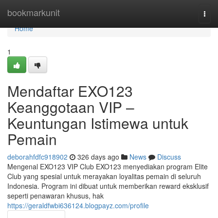
Home
bookmarkunit
Togg
navi
Home
1
Mendaftar EXO123
Keanggotaan VIP –
Keuntungan Istimewa untuk
Pemain
deborahfdfc918902
326 days ago
News
Discuss
Mengenal EXO123 VIP Club EXO123 menyediakan program Elite
Club yang spesial untuk merayakan loyalitas pemain di seluruh
Indonesia. Program ini dibuat untuk memberikan reward eksklusif
seperti penawaran khusus, hak
https://geraldfwbi636124.blogpayz.com/profile