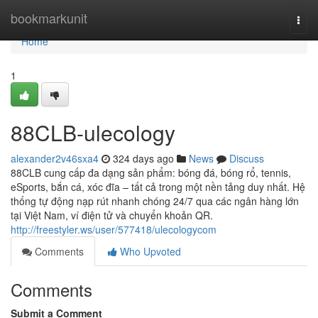
Home
bookmarkunit
Togg
navi
Home
1
88CLB-ulecology
alexander2v46sxa4
324 days ago
News
Discuss
88CLB cung cấp đa dạng sản phẩm: bóng đá, bóng rổ, tennis,
eSports, bắn cá, xóc đĩa – tất cả trong một nền tảng duy nhất. Hệ
thống tự động nạp rút nhanh chóng 24/7 qua các ngân hàng lớn
tại Việt Nam, ví điện tử và chuyển khoản QR.
http://freestyler.ws/user/577418/ulecologycom
Comments
Who Upvoted
Comments
Submit a Comment