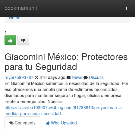
Home
bookmarkunit
Togg
navi
Home
1
Giacomini México: Protectores
para tu Seguridad
roybrzb993767
310 days ago
News
Discuss
En Giacomini México sabemos la necesidad de la seguridad. Por
eso ofrecemos una amplia gama de extintores reconocidos,
diseñados para mantener seguro tu hogar, oficina o empresa
frente a emergencias. Nuestra
https://liviavrba103007.widblog.com/91786613/proyectos-a-la-
medida-para-cada-necesidad
Comments
Who Upvoted