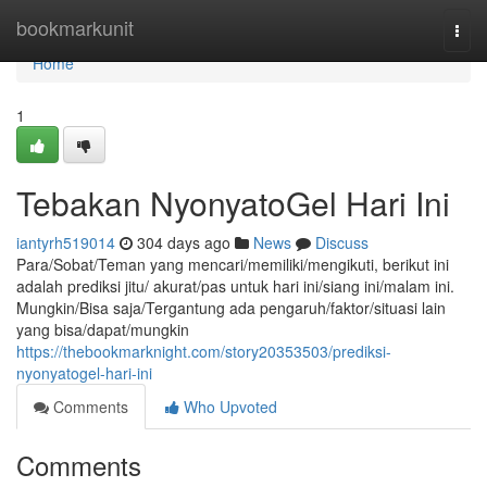
Home
bookmarkunit
Togg
navi
Home
1
Tebakan NyonyatoGel Hari Ini
iantyrh519014
304 days ago
News
Discuss
Para/Sobat/Teman yang mencari/memiliki/mengikuti, berikut ini
adalah prediksi jitu/ akurat/pas untuk hari ini/siang ini/malam ini.
Mungkin/Bisa saja/Tergantung ada pengaruh/faktor/situasi lain
yang bisa/dapat/mungkin
https://thebookmarknight.com/story20353503/prediksi-
nyonyatogel-hari-ini
Comments
Who Upvoted
Comments