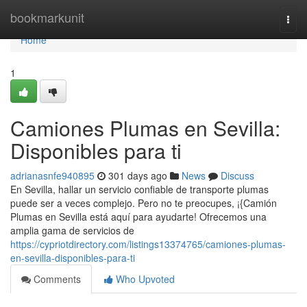
Home
bookmarkunit
Togg
navi
Home
1
Camiones Plumas en Sevilla:
Disponibles para ti
adrianasnfe940895
301 days ago
News
Discuss
En Sevilla, hallar un servicio confiable de transporte plumas
puede ser a veces complejo. Pero no te preocupes, ¡{Camión
Plumas en Sevilla está aquí para ayudarte! Ofrecemos una
amplia gama de servicios de
https://cypriotdirectory.com/listings13374765/camiones-plumas-
en-sevilla-disponibles-para-ti
Comments
Who Upvoted