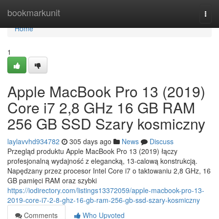
Home
bookmarkunit
Togg
navi
Home
1
Apple MacBook Pro 13 (2019)
Core i7 2,8 GHz 16 GB RAM
256 GB SSD Szary kosmiczny
laylavvhd934782
305 days ago
News
Discuss
Przegląd produktu Apple MacBook Pro 13 (2019) łączy
profesjonalną wydajność z elegancką, 13-calową konstrukcją.
Napędzany przez procesor Intel Core i7 o taktowaniu 2,8 GHz, 16
GB pamięci RAM oraz szybki
https://iodirectory.com/listings13372059/apple-macbook-pro-13-
2019-core-i7-2-8-ghz-16-gb-ram-256-gb-ssd-szary-kosmiczny
Comments
Who Upvoted