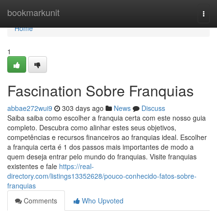
Home
bookmarkunit
Togg
navi
Home
1
Fascination Sobre Franquias
abbae272wui9
303 days ago
News
Discuss
Saiba saiba como escolher a franquia certa com este nosso guia
completo. Descubra como alinhar estes seus objetivos,
competências e recursos financeiros ao franquias ideal. Escolher
a franquia certa é 1 dos passos mais importantes de modo a
quem deseja entrar pelo mundo do franquias. Visite franquias
existentes e fale
https://real-
directory.com/listings13352628/pouco-conhecido-fatos-sobre-
franquias
Comments
Who Upvoted