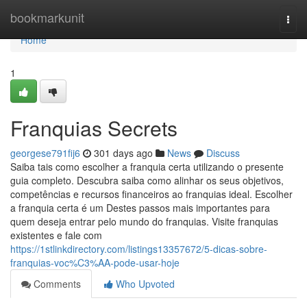
Home
bookmarkunit
Togg
navi
Home
1
Franquias Secrets
georgese791fij6
301 days ago
News
Discuss
Saiba tais como escolher a franquia certa utilizando o presente
guia completo. Descubra saiba como alinhar os seus objetivos,
competências e recursos financeiros ao franquias ideal. Escolher
a franquia certa é um Destes passos mais importantes para
quem deseja entrar pelo mundo do franquias. Visite franquias
existentes e fale com
https://1stlinkdirectory.com/listings13357672/5-dicas-sobre-
franquias-voc%C3%AA-pode-usar-hoje
Comments
Who Upvoted