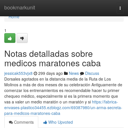
Home
bookmarkunit
Togg
navi
Home
1
Notas detalladas sobre
medicos maratones caba
jessicak553vjx8
299 days ago
News
Discuss
Dorsales agotados en la distancia media de la Ruta de Los
Molinos a más de dos meses de su celebración Antiguamente de
comenzar los entrenamientos es recomendable hacer tu primer
chequeo médico, especialmente si es la primera momento que
vas a valer un medio maratón o un maratón y si
https://fabrica-
envases-plastico34455.ezblogz.com/69387980/un-arma-secreta-
para-medicos-maratones-caba
Comments
Who Upvoted