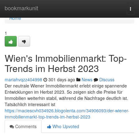
Home
bookmarkunit
Togg
navi
Home
1
Wien's Immobilienmarkt: Top-
Trends im Herbst 2023
mariahvqzz404998
301 days ago
News
Discuss
Der neutrale Wiener Immobilienmarkt erlebt einige spannende
Entwicklungen im Herbst 2023. So zeigen sich die Preise für
Immobilien weiterhin stabil, während die Nachfrage deutlich ist.
Tatsächlich interessant ist
https://maciescvh034926.blogolenta.com/34906093/der-wiener-
immobilienmarkt-top-trends-im-herbst-2023
Comments
Who Upvoted