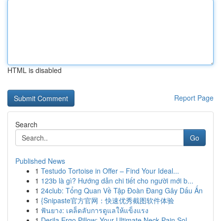
HTML is disabled
Report Page
Search
Go
Published News
1
Testudo Tortoise in Offer – Find Your Ideal...
1
123b là gì? Hướng dẫn chi tiết cho người mới b...
1
24club: Tổng Quan Về Tập Đoàn Đang Gây Dấu Ấn
1
{Snipaste官方官网：快速优秀截图软件体验
1
ฟันยาง: เคล็ดลับการดูแลให้แข็งแรง
1
Derila Ergo Pillow: Your Ultimate Neck Pain Sol...