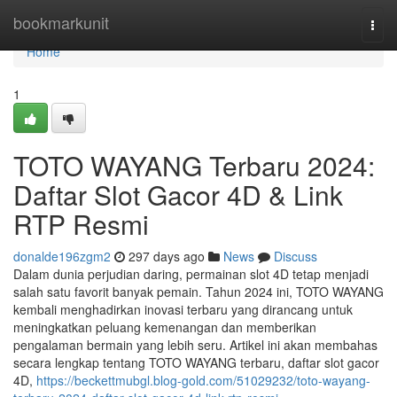
Home
bookmarkunit
Togg
navi
Home
1
TOTO WAYANG Terbaru 2024:
Daftar Slot Gacor 4D & Link
RTP Resmi
donalde196zgm2
297 days ago
News
Discuss
Dalam dunia perjudian daring, permainan slot 4D tetap menjadi
salah satu favorit banyak pemain. Tahun 2024 ini, TOTO WAYANG
kembali menghadirkan inovasi terbaru yang dirancang untuk
meningkatkan peluang kemenangan dan memberikan
pengalaman bermain yang lebih seru. Artikel ini akan membahas
secara lengkap tentang TOTO WAYANG terbaru, daftar slot gacor
4D,
https://beckettmubgl.blog-gold.com/51029232/toto-wayang-