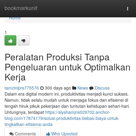
Home
bookmarkunit
Togg
navi
Home
1
Peralatan Produksi Tanpa
Pengeluaran untuk Optimalkan
Kerja
tamzinlprs775576
300 days ago
News
Discuss
Dalam era digital modern ini, produktivitas menjadi kunci sukses.
Namun, tidak selalu mudah untuk menjaga fokus dan efisiensi di
tengah hiruk pikuk pekerjaan dan tuntutan kehidupan sehari-hari.
Untungnya, terdapat
https://alyshamjns029702.anchor-
blog.com/17874179/solusi-produktivitas-bebas-biaya-untuk-
tingkatkan-efisiensi-anda
Comments
Who Upvoted