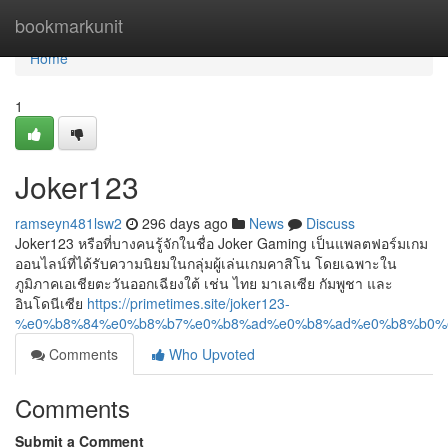
Home
bookmarkunit
Home
1
Joker123
ramseyn481lsw2
296 days ago
News
Discuss
Joker123 หรือที่บางคนรู้จักในชื่อ Joker Gaming เป็นแพลตฟอร์มเกม
ออนไลน์ที่ได้รับความนิยมในกลุ่มผู้เล่นเกมคาสิโน โดยเฉพาะใน
ภูมิภาคเอเชียตะวันออกเฉียงใต้ เช่น ไทย มาเลเซีย กัมพูชา และ
อินโดนีเซีย
https://primetimes.site/joker123-
%e0%b8%84%e0%b8%b7%e0%b8%ad%e0%b8%ad%e0%b8%b0%
Comments
Who Upvoted
Comments
Submit a Comment