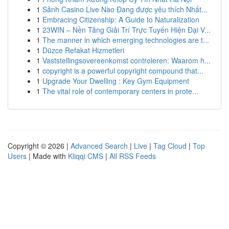
1
Sảnh Casino Live Nào Đang được yêu thích Nhất...
1
Embracing Citizenship: A Guide to Naturalization
1
23WIN – Nền Tảng Giải Trí Trực Tuyến Hiện Đại V...
1
The manner in which emerging technologies are t...
1
Düzce Refakat Hizmetleri
1
Vaststellingsovereenkomst controleren: Waarom h...
1
copyright is a powerful copyright compound that...
1
Upgrade Your Dwelling : Key Gym Equipment
1
The vital role of contemporary centers in prote...
Copyright © 2026 |
Advanced Search
|
Live
|
Tag Cloud
|
Top
Users
| Made with
Kliqqi CMS
|
All RSS Feeds