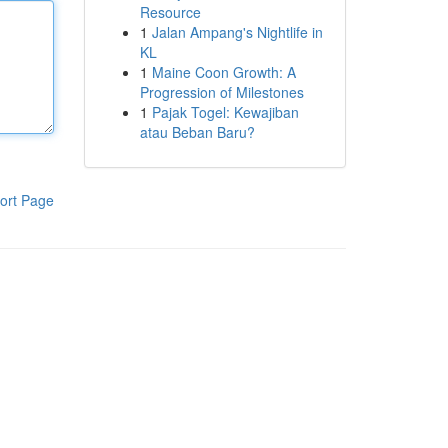
Resource
1
Jalan Ampang's Nightlife in
KL
1
Maine Coon Growth: A
Progression of Milestones
1
Pajak Togel: Kewajiban
atau Beban Baru?
ort Page