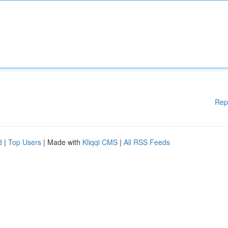
Rep
d
|
Top Users
| Made with
Kliqqi CMS
|
All RSS Feeds