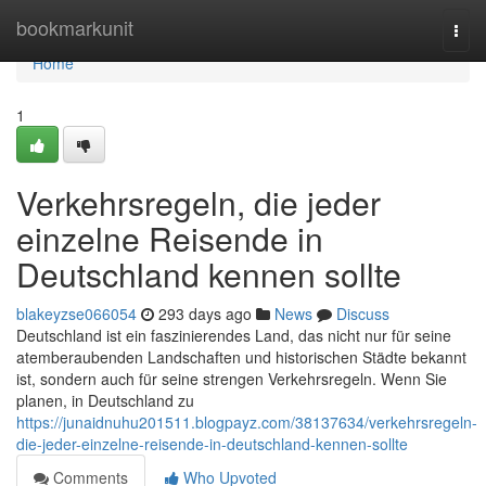
Home
bookmarkunit
Togg
navi
Home
1
Verkehrsregeln, die jeder
einzelne Reisende in
Deutschland kennen sollte
blakeyzse066054
293 days ago
News
Discuss
Deutschland ist ein faszinierendes Land, das nicht nur für seine
atemberaubenden Landschaften und historischen Städte bekannt
ist, sondern auch für seine strengen Verkehrsregeln. Wenn Sie
planen, in Deutschland zu
https://junaidnuhu201511.blogpayz.com/38137634/verkehrsregeln-
die-jeder-einzelne-reisende-in-deutschland-kennen-sollte
Comments
Who Upvoted