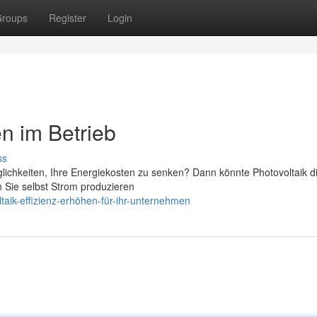
roups
Register
Login
en im Betrieb
ss
ichkeiten, Ihre Energiekosten zu senken? Dann könnte Photovoltaik di
 Sie selbst Strom produzieren
taik-effizienz-erhöhen-für-ihr-unternehmen