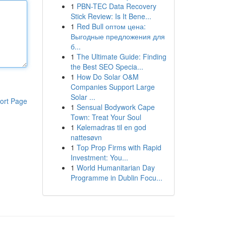
1
PBN-TEC Data Recovery
Stick Review: Is It Bene...
1
Red Bull оптом цена:
Выгодные предложения для
б...
1
The Ultimate Guide: Finding
the Best SEO Specia...
1
How Do Solar O&M
Companies Support Large
Solar ...
ort Page
1
Sensual Bodywork Cape
Town: Treat Your Soul
1
Kølemadras til en god
nattesøvn
1
Top Prop Firms with Rapid
Investment: You...
1
World Humanitarian Day
Programme in Dublin Focu...