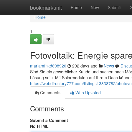
Home
bookmarkunit
Home
New
Submit
G
Home
1
Fotovoltaik: Energie spar
mariamfnkd898920
292 days ago
News
Discu
Sind Sie ein gewerblicher Kunde und suchen nach Mögl
Lösung sein. Mit Solarmodulen auf Ihrem Dach können
https://webdirectory777.com/listings13338782/photovol
Comments
Who Upvoted
Comments
Submit a Comment
No HTML