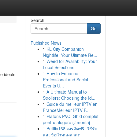
Search
Go
Published News
1
KL City Companion
Nightlife: Your Ultimate Re...
1
Weed for Availability: Your
Local Selections
1
How to Enhance
e ideale
Professional and Social
Events U...
1
A Ultimate Manual to
Strollers: Choosing the Id...
1
Guide du meilleur IPTV en
FranceMeilleur IPTV F...
1
Plafons PVC: Ghid complet
pentru alegere și montaj
1
Betflix168 เครดิตฟรี: วิธีรับ
และข้อกำหนดล่าสุด