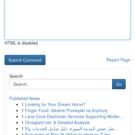
HTML is disabled
Report Page
Search
Go
Published News
1
Looking for Your Dream Home?
1
Finger Food: Idealne Przekąski na Imprezę
1
Lane Cove Electrician Services Supporting Moder...
1
OmeglatV.net: A Detailed Analysis
1
نقل عفش المدينة المنورة: دليل شامل للخدمات والأ...
1
Encuentra el Plan de Vehículo Ideal en Tulsa