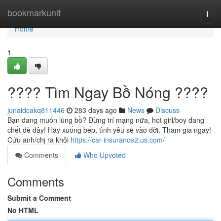
Home
bookmarkunit
Togg
navi
Home
1
???? Tìm Ngay Bồ Nóng ????
junaidcakq811446
283 days ago
News
Discuss
Bạn đang muốn lùng bồ? Đừng trí mạng nữa, hot girl/boy đang
chết đè đây! Hãy xuống bếp, tình yêu sẽ vào đời. Tham gia ngay!
Cứu anh/chị ra khỏi
https://car-insurance2.us.com/
Comments
Who Upvoted
Comments
Submit a Comment
No HTML