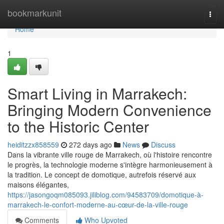
Home
bookmarkunit
Togg
navi
Home
1
Smart Living in Marrakech:
Bringing Modern Convenience
to the Historic Center
heiditzzx858559
272 days ago
News
Discuss
Dans la vibrante ville rouge de Marrakech, où l'histoire rencontre
le progrès, la technologie moderne s'intègre harmonieusement à
la tradition. Le concept de domotique, autrefois réservé aux
maisons élégantes,
https://jasongoqm085093.jiliblog.com/94583709/domotique-à-
marrakech-le-confort-moderne-au-cœur-de-la-ville-rouge
Comments
Who Upvoted