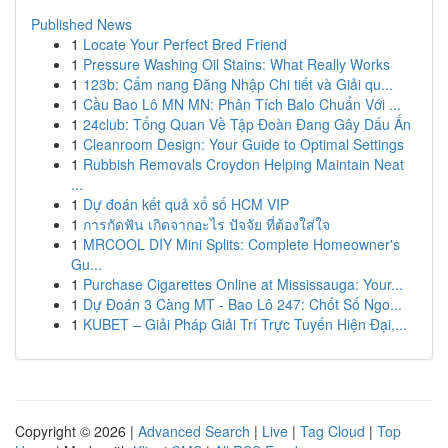
Published News
1
Locate Your Perfect Bred Friend
1
Pressure Washing Oil Stains: What Really Works
1
123b: Cẩm nang Đăng Nhập Chi tiết và Giải qu...
1
Cầu Bao Lô MN MN: Phân Tích Balo Chuẩn Với ...
1
24club: Tổng Quan Về Tập Đoàn Đang Gây Dấu Ấn
1
Cleanroom Design: Your Guide to Optimal Settings
1
Rubbish Removals Croydon Helping Maintain Neat
...
1
Dự đoán kết quả xổ số HCM VIP
1
การกัดฟัน เกิดจากอะไร ปัจจัย ที่ต้องใส่ใจ
1
MRCOOL DIY Mini Splits: Complete Homeowner's
Gu...
1
Purchase Cigarettes Online at Mississauga: Your...
1
Dự Đoán 3 Càng MT - Bao Lô 247: Chốt Số Ngo...
1
KUBET – Giải Pháp Giải Trí Trực Tuyến Hiện Đại,...
Copyright © 2026 |
Advanced Search
|
Live
|
Tag Cloud
|
Top