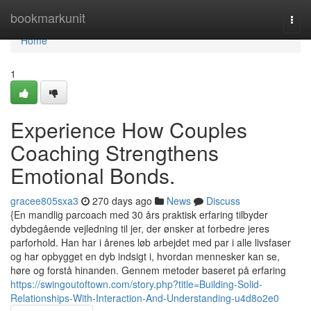
Home
bookmarkunit
Togg
navi
Home
1
Experience How Couples
Coaching Strengthens
Emotional Bonds.
gracee805sxa3
270 days ago
News
Discuss
{En mandlig parcoach med 30 års praktisk erfaring tilbyder
dybdegående vejledning til jer, der ønsker at forbedre jeres
parforhold. Han har i årenes løb arbejdet med par i alle livsfaser
og har opbygget en dyb indsigt i, hvordan mennesker kan se,
høre og forstå hinanden. Gennem metoder baseret på erfaring
https://swingoutoftown.com/story.php?title=Building-Solid-
Relationships-With-Interaction-And-Understanding-u4d8o2e0