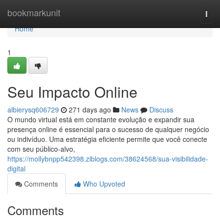
Home
bookmarkunit
Togg
navi
Home
1
Seu Impacto Online
albierysq606729
271 days ago
News
Discuss
O mundo virtual está em constante evolução e expandir sua
presença online é essencial para o sucesso de qualquer negócio
ou indivíduo. Uma estratégia eficiente permite que você conecte
com seu público-alvo,
https://mollybnpp542398.ziblogs.com/38624568/sua-visibilidade-
digital
Comments
Who Upvoted
Comments